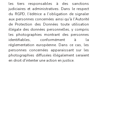
les tiers responsables à des sanctions
judiciaires et administratives. Dans le respect
du RGPD, l'éditrice a l'obligation de signaler
aux personnes concernées ainsi qu'à l'Autorité
de Protection des Données toute utilisation
illégale des données personnelles, y compris
les photographies montrant des personnes
identifiables, conformément à la
réglementation européenne. Dans ce cas, les
personnes concernées
apparaissant sur les
photographies diffusées illégalement
seraient
en droit d'intenter une action en justice.
4. Responsabilité
L’éditrice ne peut être tenue responsable en cas
de difficulté, interruption, problème de
fonctionnement, dommages directs ou
indirects lors de l'accès au site ou à l’une de
ses fonctionnalités, ainsi que des éventuels
dommages causés par des tiers par des
actions frauduleuses.
L'utilisateur du site reconnaît disposer de la
compétence et des moyens nécessaires pour