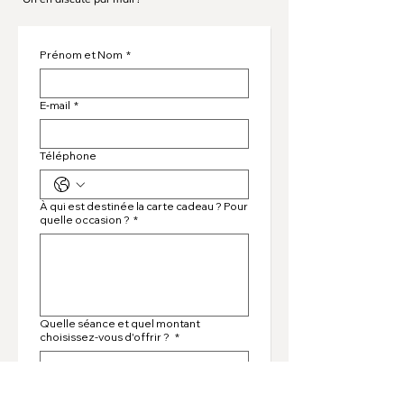
Prénom et Nom
*
E‑mail
*
Téléphone
À qui est destinée la carte cadeau ? Pour
quelle occasion ?
*
Quelle séance et quel montant
choisissez-vous d'offrir ?
*
A quelle adresse la carte cadeau doit-
elle être envoyée ?
*