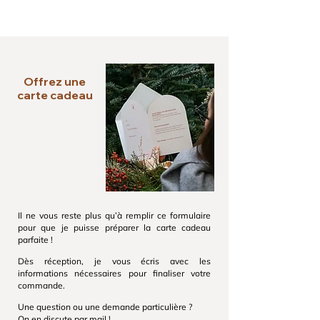
(naissance, anniversaire, fête des mères, etc.).
Aucun problème. Si, par exemple, vous offrez
à qui vous l’offrez.
une séance maternité mais que la personne
préfère une séance famille ou portrait, la carte
cadeau est entièrement flexible. Elle pourra
simplement compléter la différence si la
Offrez une
nouvelle formule choisie est plus élevée.
carte cadeau
Il ne vous reste plus qu’à remplir ce formulaire
pour que je puisse préparer la carte cadeau
parfaite !
Dès réception, je vous écris avec les
informations nécessaires pour finaliser votre
commande.
Une question ou une demande particulière ?
On en discute par mail !